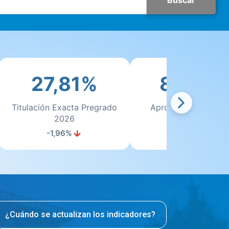
Buscar
27,81%
83,79
Titulación Exacta Pregrado
Aprobación Primer 
2026
Pregrado 2026
-1,96%
+1%
¿Cuándo se actualizan los indicadores?