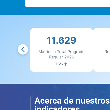
11.629
Matrícula Total Pregrado
Re
Regular 2026
+6%
Acerca de nuestros
indicadores