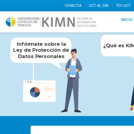
CONECTA
UCT AL DÍA
TEC-UCT
INICIO
Infór
m
at
e
sobre la
¿
Q
ué es KI
Le
y
de Pr
ote
cción de
Dat
o
s P
e
rsonales