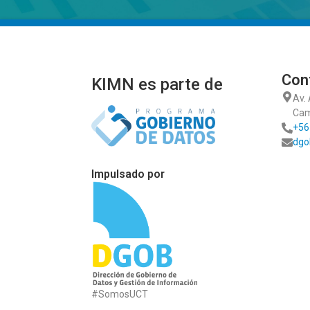
Con
KIMN es parte de
Av.
Cam
+56
dgo
Impulsado por
#SomosUCT