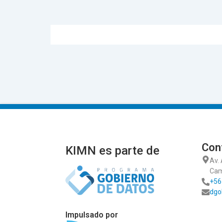
Con
KIMN es parte de
Av.
Cam
+56
dgo
Impulsado por