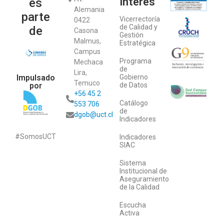
interés
es
Alemania
parte
Vicerrectoría
0422
de Calidad y
de
Casona
Gestión
Malmus,
Estratégica
Campus
Programa
Mechaca
de
Lira,
Impulsado
Gobierno
Temuco
por
de Datos
+56 45 2
Catálogo
553 706
de
dgob@uct.cl
Indicadores
#SomosUCT
Indicadores
SIAC
Sistema
Institucional de
Aseguramiento
de la Calidad
Escucha
Activa