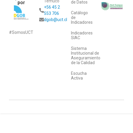
Temuco
por
de Datos
+56 45 2
Catálogo
553 706
de
dgob@uct.cl
Indicadores
#SomosUCT
Indicadores
SIAC
Sistema
Institucional de
Aseguramiento
de la Calidad
Escucha
Activa