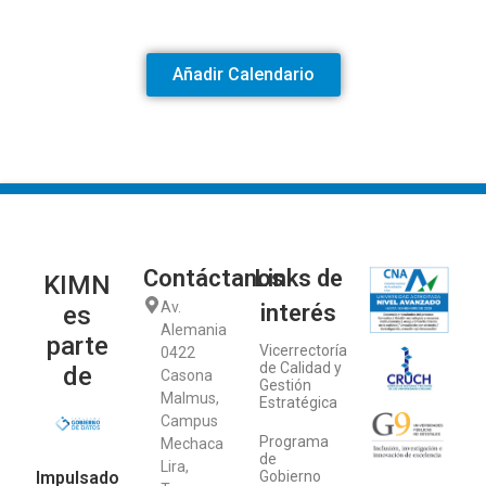
Añadir Calendario
Contáctanos
Links de
KIMN
Av.
interés
es
Alemania
parte
Vicerrectoría
0422
de Calidad y
de
Casona
Gestión
Malmus,
Estratégica
Campus
Programa
Mechaca
de
Lira,
Impulsado
Gobierno