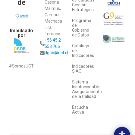
de Calidad y
de
Casona
Gestión
Malmus,
Estratégica
Campus
Programa
Mechaca
de
Lira,
Impulsado
Gobierno
Temuco
por
de Datos
+56 45 2
Catálogo
553 706
de
dgob@uct.cl
Indicadores
#SomosUCT
Indicadores
SIAC
Sistema
Institucional de
Aseguramiento
de la Calidad
Escucha
Activa