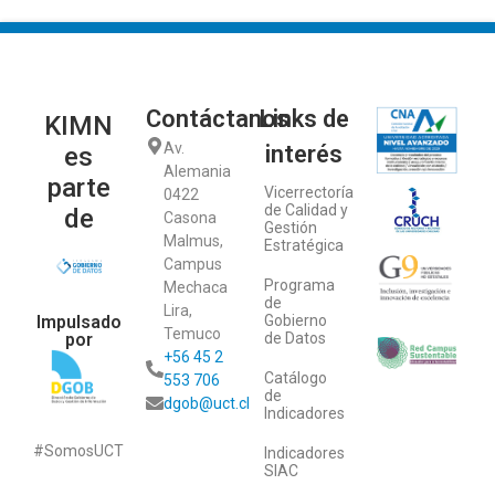
Contáctanos
Links de
KIMN
Av.
interés
es
Alemania
parte
Vicerrectoría
0422
de Calidad y
de
Casona
Gestión
Malmus,
Estratégica
Campus
Programa
Mechaca
de
Lira,
Impulsado
Gobierno
Temuco
por
de Datos
+56 45 2
Catálogo
553 706
de
dgob@uct.cl
Indicadores
#SomosUCT
Indicadores
SIAC